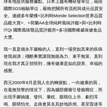
球各地提供服務據點。日本上越有機研發單位，藉由
國際SGS檢驗單位，嚴格把關所有流程與成分品質安
全。連續多年榮獲<比利時Monde Selection世界品質
品鑑大賞>、<荷蘭AA全球純粹風味評鑑>與<比利時
ITQI 國際風味暨品質評鑑所>多項國際權威保健食品
大獎。
我一直是個永不服輸的人，直到一場突如其來的疾病
使我崩潰；殘酷事實讓我無能為力、束手無策。直到
現在我才真正領悟到，擁有健康是如此甜美、幸福的
感覺。
西元2000年8月是我人生的轉捩點，一向健康的我，
在毫無預警的情況下，因為腦部腫瘤引發癲癇症，而
出現手腳抽搐、發抖、暈眩、眼睛往上吊、劇烈耳
鳴、眼睛怕光、走路會莫名其妙地跌倒、甚至昏迷等